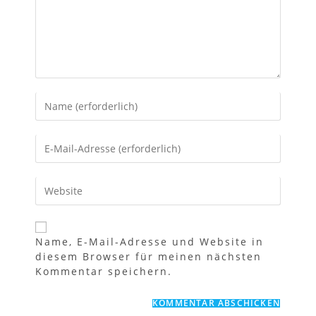
Gib
deinen
Namen
Gib
oder
deine
Benutzernamen
E-
zum
Gib
Mail-
Kommentieren
deine
Adresse
ein
Website-
zum
URL
Kommentieren
Name, E-Mail-Adresse und Website in
ein
ein
diesem Browser für meinen nächsten
(optional)
Kommentar speichern.