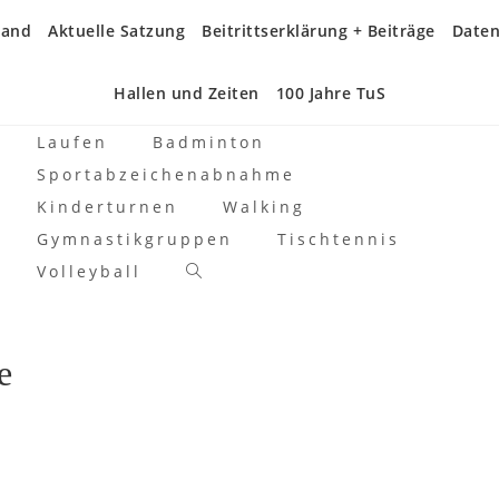
tand
Aktuelle Satzung
Beitrittserklärung + Beiträge
Daten
Hallen und Zeiten
100 Jahre TuS
Laufen
Badminton
Sportabzeichenabnahme
Kinderturnen
Walking
Gymnastikgruppen
Tischtennis
Volleyball
Website-
Suche
umschalten
e